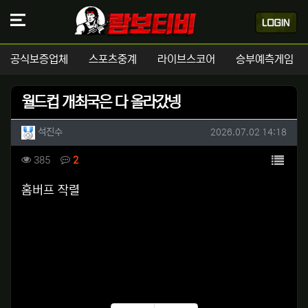
공식보증업체
스포츠중계
라이브스코어
승부예측게임
월드컵 개최국은 다 올라갔넹
작성자 정보
작성
작성일
석진수
2026.07.02 14:18
컨텐츠 정보
목록
조회
댓글
385
2
본문
홈버프 작렬