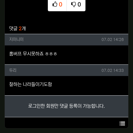
0
0
추천
비추천
관련자료
댓글
2
개
지미니미님의 댓글
작성일
지미니미
07.02 14:26
홈버프 무시못하죠 ㅎㅎㅎ
두리님의 댓글
작성일
두리
07.02 14:33
잘하는 나라들이기도함
로그인한 회원만 댓글 등록이 가능합니다.
목록