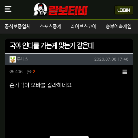
공식보증업체
스포츠중계
라이브스코어
승부예측게임
국야 언더를 가는게 맞는거 같은데
작성자 정보
작성
작성일
투니스
2026.07.08 17:46
컨텐츠 정보
목록
조회
댓글
406
2
본문
손가락이 오바를 갈라하네요