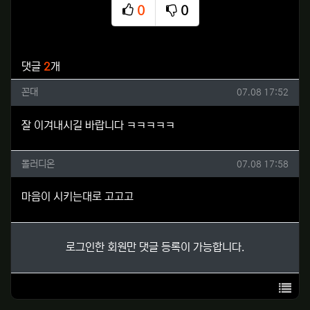
0
0
추천
비추천
관련자료
댓글
2
개
꼰대님의 댓글
작성일
꼰대
07.08 17:52
잘 이겨내시길 바랍니다 ㅋㅋㅋㅋㅋ
몰러디온님의 댓글
작성일
몰러디온
07.08 17:58
마음이 시키는대로 고고고
로그인한 회원만 댓글 등록이 가능합니다.
목록