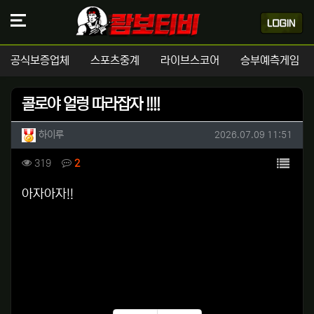
공식보증업체
스포츠중계
라이브스코어
승부예측게임
콜로야 얼렁 따라잡자 !!!!
작성자 정보
작성
작성일
하이루
2026.07.09 11:51
컨텐츠 정보
목록
조회
댓글
319
2
본문
아자아자!!