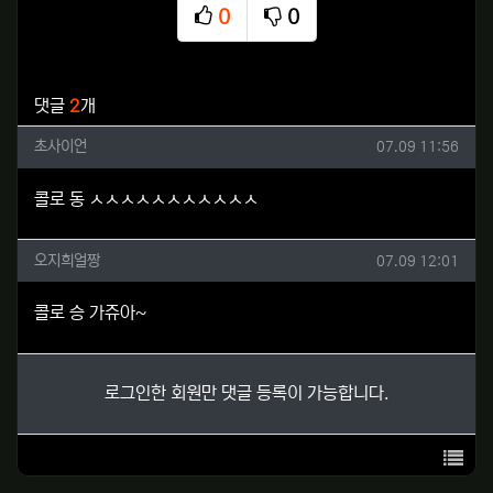
0
0
추천
비추천
관련자료
댓글
2
개
초사이언님의 댓글
작성일
초사이언
07.09 11:56
콜로 동 ㅅㅅㅅㅅㅅㅅㅅㅅㅅㅅㅅ
오지희얼짱님의 댓글
작성일
오지희얼짱
07.09 12:01
콜로 승 가쥬아~
로그인한 회원만 댓글 등록이 가능합니다.
목록