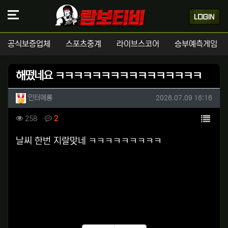
공식보증업체
스포츠중계
라이브스코어
승부예측게임
해떴네요 ㅋㅋㅋㅋㅋㅋㅋㅋㅋㅋㅋㅋㅋㅋㅋㅋ
작성자 정보
작성
작성일
인터메롱
2026.07.09 16:16
컨텐츠 정보
목록
조회
댓글
258
2
본문
날씨 한번 지랄맞네 ㅋㅋㅋㅋㅋㅋㅋㅋㅋ