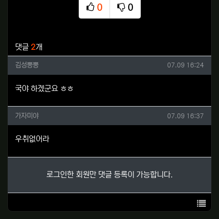
0
0
추천
비추천
관련자료
댓글
2
개
김성뽕뽕님의 댓글
작성일
김성뽕뽕
07.09 16:24
국야 하겠군요 ㅎㅎ
가자미야님의 댓글
작성일
가자미야
07.09 16:37
우취없어라
로그인한 회원만 댓글 등록이 가능합니다.
목록