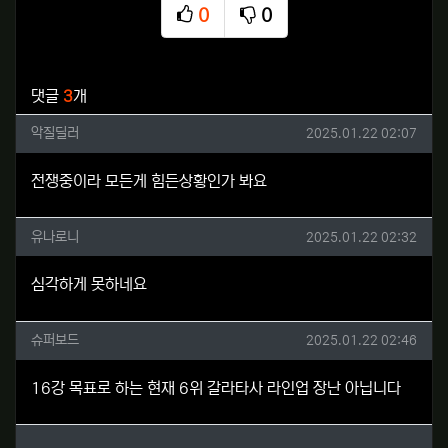
0
0
추천
비추천
관련자료
댓글
3
개
악질딜러님의 댓글
작성일
악질딜러
2025.01.22 02:07
전쟁중이라 모든게 힘든상황인가 봐요
유나로니님의 댓글
작성일
유나로니
2025.01.22 02:32
심각하게 못하네요
슈퍼보드님의 댓글
작성일
슈퍼보드
2025.01.22 02:46
16강 목표로 하는 현재 6위 갈라타사 라인업 장난 아닙니다