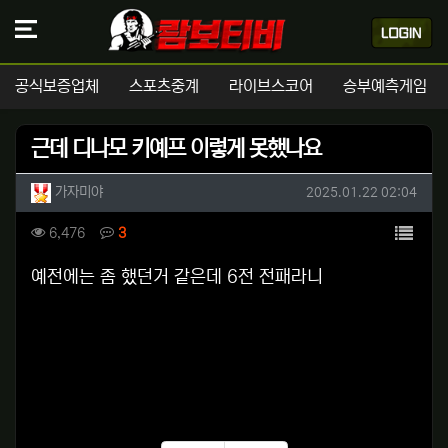
공식보증업체
스포츠중계
라이브스코어
승부예측게임
근데 디나모 키예프 이렇게 못했나요
작성자 정보
작성
작성일
가자미야
2025.01.22 02:04
컨텐츠 정보
목록
조회
댓글
6,476
3
본문
예전에는 좀 했던거 같은데 6전 전패라니