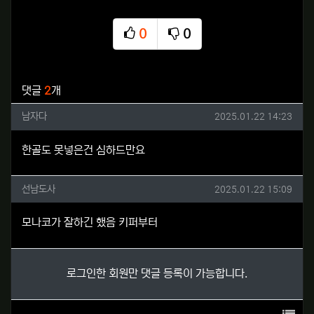
0
0
추천
비추천
관련자료
댓글
2
개
남자다님의 댓글
작성일
남자다
2025.01.22 14:23
한골도 못넣은건 심하드만요
선남도사님의 댓글
작성일
선남도사
2025.01.22 15:09
모나코가 잘하긴 했음 키퍼부터
로그인한 회원만 댓글 등록이 가능합니다.