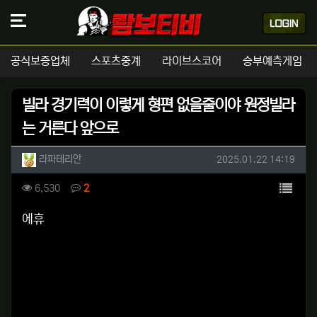
공식보증업체
스포츠중계
라이브스코어
승부예측게임
빌라 경기력이 이렇게 형편 없을줄이야 원정빌라
는 거른다 앞으로
작성자 정보
작성
작성일
라파테리안
2025.01.22 14:19
컨텐츠 정보
목록
조회
댓글
6,530
2
본문
에휴