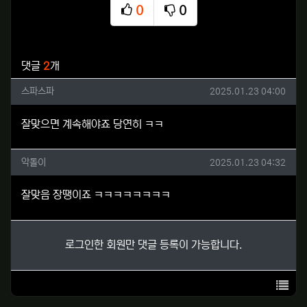
0
0
추천
비추천
관련자료
댓글
2
개
스파스파님의 댓글
작성일
스파스파
2025.01.23 04:00
잘맞으면 계속해야죠 당연히 ㅋㅋ
악돌이님의 댓글
작성일
악돌이
2025.01.23 04:32
잘맞음 장땡이죠 ㅋㅋㅋㅋㅋㅋㅋㅋ
로그인한 회원만 댓글 등록이 가능합니다.
목록