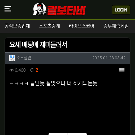
공식보증업체
스포츠중계
라이브스코어
승부예측게임
요새 배팅에 재미들려서
작성자 정보
작성
작성일
조조할인
2025.01.23 03:42
컨텐츠 정보
목록
조회
댓글
6,460
2
본문
ㅋㅋㅋㅋ 클난듯 잘맞으니 더 하게되는듯