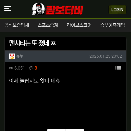
공식보증업체
스포츠중계
라이브스코어
승부예측게임
맨시티는 또 졌네 ㅉ
작성자 정보
작성
작성일
뉴누
2025.01.23 20:02
컨텐츠 정보
목록
조회
댓글
6,051
3
본문
이제 놀랍지도 않다 에휴