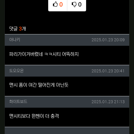
0
0
추천
비추천
관련자료
댓글
3
개
아나키님의 댓글
작성일
아나키
2025.01.23 20:09
파리가이겨버렸네 ㅋㅋ시티 어뜩하지
도오오온님의 댓글
작성일
도오오온
2025.01.23 20:41
맨시 폼이 여간 떨어진게 아닌듯
화이트보드님의 댓글
작성일
화이트보드
2025.01.23 21:13
맨시티보다 뮌헨이 더 충격