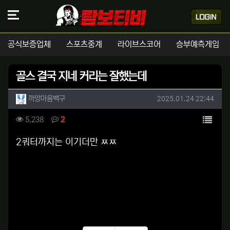
공식보증업체
스포츠중계
라이브스코어
승부예측게임
골스 결국 지네 커리는 잘했는데
작성자 정보
작성
작성일
까망마음백구
2025.01.24 22:44
컨텐츠 정보
목록
조회
댓글
5,238
2
본문
2쿼터까지는 이기더만 ㅉㅉ