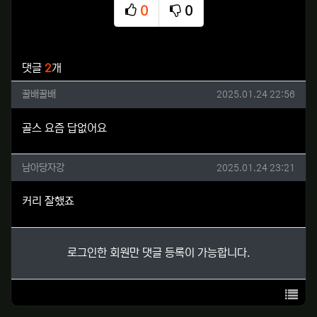
0
0
추천
비추천
관련자료
댓글
2
개
꿀배꿀배님의 댓글
작성일
꿀배꿀배
2025.01.24 22:56
골스 요즘 답없어요
남아당자강님의 댓글
작성일
남아당자강
2025.01.24 23:21
커리 잘했죠
로그인한 회원만 댓글 등록이 가능합니다.
목록