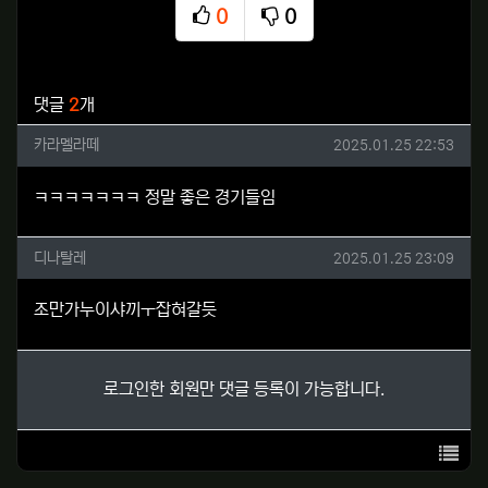
0
0
추천
비추천
관련자료
댓글
2
개
카라멜라떼님의 댓글
작성일
카라멜라떼
2025.01.25 22:53
ㅋㅋㅋㅋㅋㅋㅋ 정말 좋은 경기들임
디나탈레님의 댓글
작성일
디나탈레
2025.01.25 23:09
조만가누이샤끼ㅜ잡혀갈듯
로그인한 회원만 댓글 등록이 가능합니다.
목록