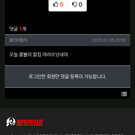
0
0
추천
비추천
관련자료
댓글
1
개
둘리야놀자님의 댓글
작성일
둘리야놀자
2025.01.26 23:53
오늘 클불이 칼침 여러수놨네여
로그인한 회원만 댓글 등록이 가능합니다.
목록