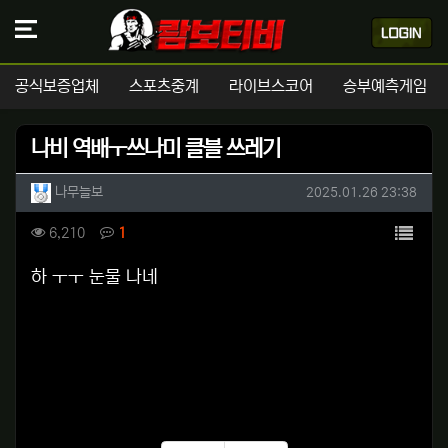
공식보증업체
스포츠중계
라이브스코어
승부예측게임
나비 역배ㅜ쓰나미 클블 쓰레기
작성자 정보
작성
작성일
나무늘보
2025.01.26 23:38
컨텐츠 정보
목록
조회
댓글
6,210
1
본문
하 ㅜㅜ 눈물 나네