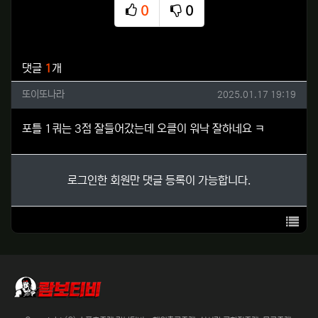
0
0
추천
비추천
관련자료
댓글
1
개
또이또나라님의 댓글
작성일
또이또나라
2025.01.17 19:19
포틀 1쿼는 3점 잘들어갔는데 오클이 워낙 잘하네요 ㅋ
로그인한 회원만 댓글 등록이 가능합니다.
목록