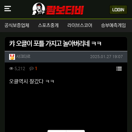
공식보증업체
스포츠중계
라이브스코어
승부예측게임
캬 오클이 포틀 가지고 놀아버리네 ㅋㅋ
작성자 정보
작성
작성일
샤크타르
2025.01.27 19:07
컨텐츠 정보
목록
조회
댓글
5,212
1
본문
오클역시 잘갔다 ㅋㅋ