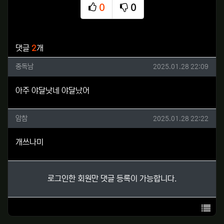
0
0
추천
비추천
관련자료
댓글
2
개
중독남님의 댓글
작성일
중독남
2025.01.28 22:09
아주 야달낫네 야달났어
암참님의 댓글
작성일
암참
2025.01.28 22:22
개쓰나미
로그인한 회원만 댓글 등록이 가능합니다.
목록