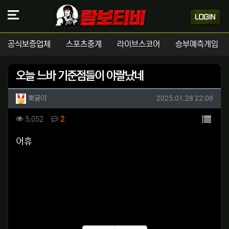
공식보증업체
스포츠중계
라이브스코어
승부예측게임
오늘 느바 기준점들이 야랄났네
작성자 정보
작성
작성일
뽀글이
2025.01.28 22:06
컨텐츠 정보
목록
조회
댓글
5,052
2
본문
어휴