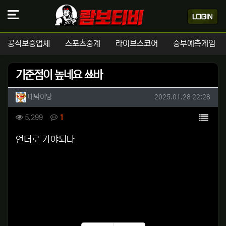
공식보증업체
스포츠중계
라이브스코어
승부예측게임
기준점이 높네요 쑈바
작성자 정보
작성
작성일
대박이당
2025.01.28 22:28
컨텐츠 정보
목록
조회
댓글
5,299
1
본문
언더로 가야되나