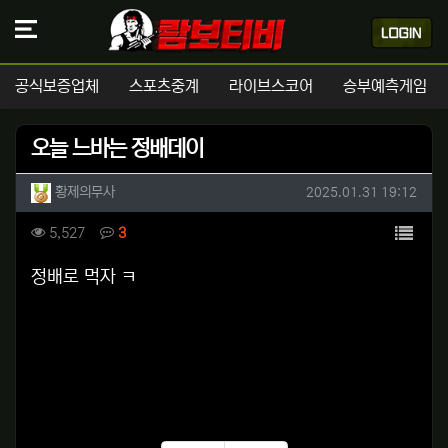
공식보증업체
스포츠중계
라이브스코어
승부예측게임
오늘 느바는 정배데이
작성자 정보
작성
작성일
황제의무사
2025.01.31 19:12
컨텐츠 정보
목록
조회
댓글
5,527
3
본문
정배로 먹자 ㅋ