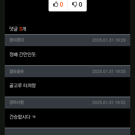
0
0
추천
비추천
관련자료
댓글
3
개
졍이졍이님의 댓글
작성일
졍이졍이
2025.01.31 19:29
정배 간만인듯
결승골슛님의 댓글
작성일
결승골슛
2025.01.31 19:35
골고루 터져랑
경하사랑님의 댓글
작성일
경하사랑
2025.01.31 19:52
건승합시다 ㅋ