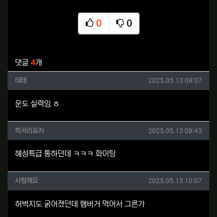
0
0
추천
비추천
관련자료
댓글
4
개
테테님의 댓글
작성일
테테
2025.05.13 09:37
운도 실력임 ㅎ
럭셔리포차님의 댓글
작성일
럭셔리포차
2025.05.13 09:43
혜성특급 통하던데 ㅋㅋㅋ 화이팅
사랑해요님의 댓글
작성일
사랑해요
2025.05.13 10:07
허벅지도 굵어졌던데 햄버거 먹어서 그른가