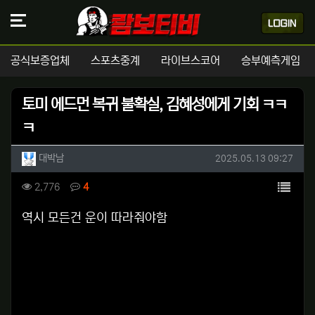
공식보증업체
스포츠중계
라이브스코어
승부예측게임
토미 에드먼 복귀 불확실, 김혜성에게 기회 ㅋㅋ
ㅋ
작성자 정보
작성
작성일
대박남
2025.05.13 09:27
컨텐츠 정보
목록
조회
댓글
2,776
4
본문
역시 모든건 운이 따라줘야함