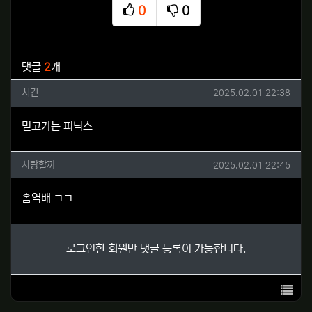
0
0
추천
비추천
관련자료
댓글
2
개
서긴님의 댓글
작성일
서긴
2025.02.01 22:38
믿고가는 피닉스
사랑할까님의 댓글
작성일
사랑할까
2025.02.01 22:45
홈역배 ㄱㄱ
로그인한 회원만 댓글 등록이 가능합니다.
목록