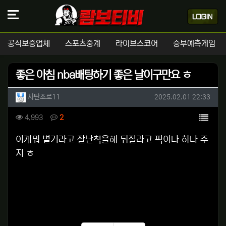
공식보증업체
스포츠중계
라이브스코어
승부예측게임
좋은 아침 nba배팅하기 좋은 날이구만요 ㅎ
작성자 정보
작성
작성일
사탄조로11
2025.02.01 22:33
컨텐츠 정보
목록
조회
댓글
4,993
2
본문
이게뭐 별거라고 잘난척을해 뒤질라고 픽이나 하나 주
지 ㅎ