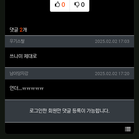
0
0
추천
비추천
관련자료
댓글
2
개
우기스탈님의 댓글
작성일
우기스탈
2025.02.02 17:03
쓰나미 제대로
남아당자강님의 댓글
작성일
남아당자강
2025.02.02 17:20
언더...ㅠㅠㅠㅠㅠ
로그인한 회원만 댓글 등록이 가능합니다.
목록