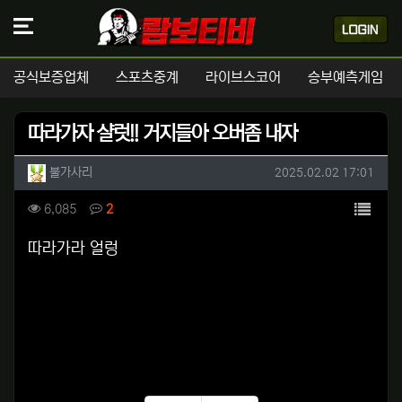
공식보증업체
스포츠중계
라이브스코어
승부예측게임
따라가자 샬럿!! 거지들아 오버좀 내자
작성자 정보
작성
작성일
불가사리
2025.02.02 17:01
컨텐츠 정보
목록
조회
댓글
6,085
2
본문
따라가라 얼렁