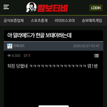
공식보증업체
스포츠중계
라이브스코어
승부예측게임
아 알라에드가 한골 보태야하는데
작성자 정보
작성
작성일
히메네즈
2025.02.07 02:47
컨텐츠 정보
목록
조회
댓글
4,593
1
본문
퇴장 당했네 ㅋㅋㅋㅋㅋㅋㅋㅋㅋㅋㅋㅋㅋㅋㅋ 염1병