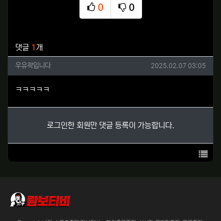
0
0
추천
비추천
관련자료
댓글
1
개
우유곽입니다님의 댓글
작성일
우유곽입니다
2025.02.07 03:05
ㅋㅋㅋㅋㅋ
로그인한 회원만 댓글 등록이 가능합니다.
목록