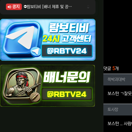
공지
⛔람보티비 [배너 제휴 및 공식 입점 문의 안내]
⛔람보티비 [포인트: 상품전환 및 제휴전환 안내]
⛔람보티비 [정회원 등급UP! 안내사항]
⛔람보티비 [채팅방 이용시 주의사항]
⛔람보티비 [공식보증업체 안내]
관련자료
댓글
5
개
쪽박과대
쪽박과대박
보스턴 ㄱ잘
토사장님
토사장
보스턴 .. 사