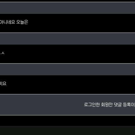
님의 댓글
람아니네요 오늘은
봉님의 댓글
ㅅㅅ
님의 댓글
비요
로그인한 회원만 댓글 등록이