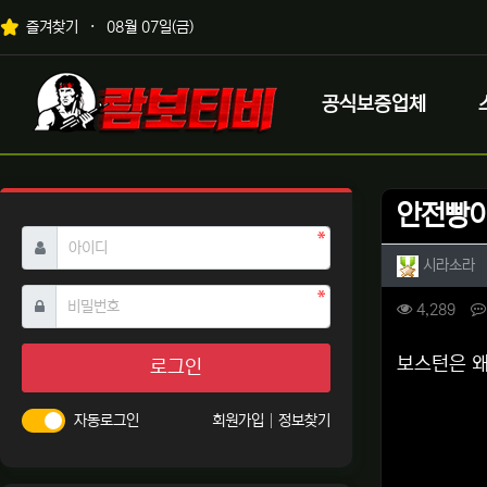
상단 네비
즐겨찾기
08월 07일(금)
메인 메뉴
로고
공식보증업체
안전빵이
필수
아이디
작성자 
작
시라소라
필수
비밀번호
컨텐츠 
조회
4,289
본문
보스턴은 왜
로그인
자동로그인
회원가입
정보찾기