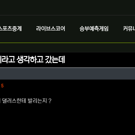
스포츠중계
라이브스코어
승부예측게임
커뮤
라고 생각하고 갔는데
정보
성
정보
댓글
5
 댈러스한테 발리는지 ?