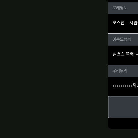
로래딩노
로래딩노
보스턴 .. 사
아몬드봉
아몬드봉봉
댈러스 역배 
우리두리
우리두리
ㅠㅠㅠㅠㅠ까