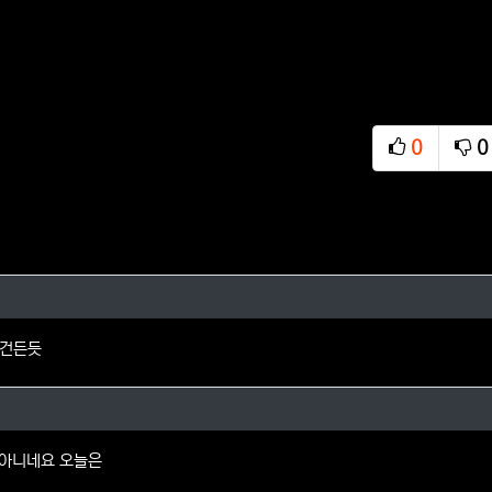
0
0
추천
비
박님의 댓글
못건든듯
의 댓글
람아니네요 오늘은