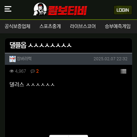
공식보증업체
스포츠중계
라이브스코어
승부예측게임
댈플옵 ㅅㅅㅅㅅㅅㅅㅅㅅ
작성자 정보
작성
작성일
장버러럭
2025.02.07 22:32
컨텐츠 정보
목록
조회
댓글
4,967
2
본문
댈러스 ㅅㅅㅅㅅㅅㅅ