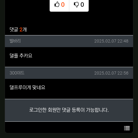
0
0
추천
비추천
관련자료
댓글
2
개
발바리님의 댓글
작성일
발바리
2025.02.07 22:48
댈플 추카요
300야드님의 댓글
작성일
300야드
2025.02.07 22:56
댈프루이게 맞네요
로그인한 회원만 댓글 등록이 가능합니다.
목록