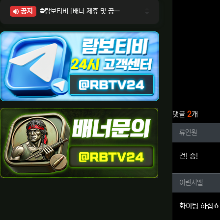
공지
⛔람보티비 [배너 제휴 및 공식 입점 문의 안내]
⛔람보티비 [포인트: 상품전환 및 제휴전환 안내]
⛔람보티비 [정회원 등급UP! 안내사항]
⛔람보티비 [채팅방 이용시 주의사항]
⛔람보티비 [공식보증업체 안내]
관련자료
댓글
2
개
류인원님
류인원
건! 승!
이런시벨
이런시벨
화이팅 하십쇼