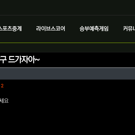
스포츠중계
라이브스코어
승부예측게임
커뮤
야구 드가자아~
정보
성
정보
댓글
2
세요