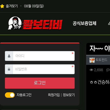
상단 네비
즐겨찾기
08월 09일(일)
메인 메뉴
로고
공식보증업체
자~~ 
필수
아이디
작성자 
작
토토윈드
필수
비밀번호
컨텐츠 
조회
2,698
본문
ㅎㅎ건승하
로그인
자동로그인
회원가입
정보찾기