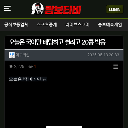
공식보증업체
스포츠중계
라이브스코어
승부예측게임
오늘은 국야만 배팅히고 쉴려고 20콩 박음
작성자 정보
작성
작성일
야구귀신
2025.05.13 20:33
컨텐츠 정보
목록
조회
댓글
2,229
1
본문
오늘은 딱 이거만 ㅠ