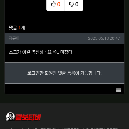
0
0
추천
비추천
관련자료
댓글
1
개
제규어님의 댓글
작성일
제규어
2025.05.13 20:47
스크가 이걸 역전하네요 쓱.. 미챴다
로그인한 회원만 댓글 등록이 가능합니다.
목록