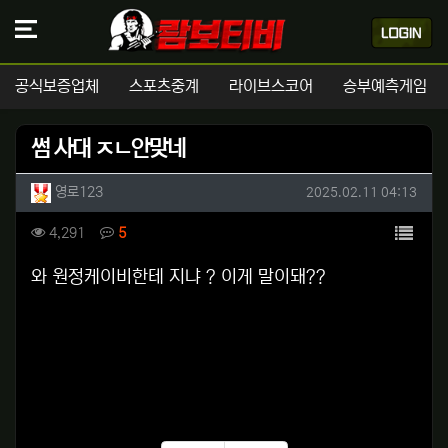
공식보증업체
스포츠중계
라이브스코어
승부예측게임
썸 사대 ㅈㄴ안맞네
작성자 정보
작성
작성일
영로123
2025.02.11 04:13
컨텐츠 정보
목록
조회
댓글
4,291
5
본문
와 원정케이비한테 지냐 ? 이게 말이돼??