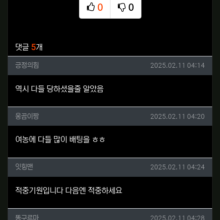
0
0
추천
비추천
관련자료
댓글
5
개
긍정의힘님의 댓글
작성일
긍정의힘
2025.02.11 04:14
역시 다들 당하셨을줄 알았음
웅곰이짱님의 댓글
작성일
웅곰이짱
2025.02.11 04:20
여농에 다들 많이 배팅을 ㅎㅎ
잇힝맨님의 댓글
작성일
잇힝맨
2025.02.11 04:24
적중기원입니다 다음엔 적중하세요
똥구르마님의 댓글
작성일
똥구르마
2025.02.11 04:28