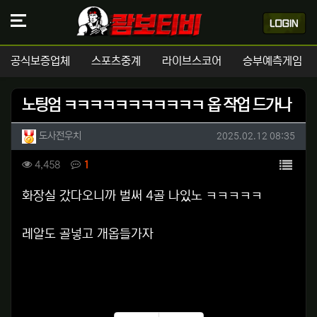
공식보증업체
스포츠중계
라이브스코어
승부예측게임
노팅엄 ㅋㅋㅋㅋㅋㅋㅋㅋㅋㅋㅋ 옵 작업 드가나
작성자 정보
작성
작성일
도사전우치
2025.02.12 08:35
컨텐츠 정보
목록
조회
댓글
4,458
1
본문
화장실 갔다오니까 벌써 4골 나있노 ㅋㅋㅋㅋㅋ
레알도 골넣고 개옵들가자