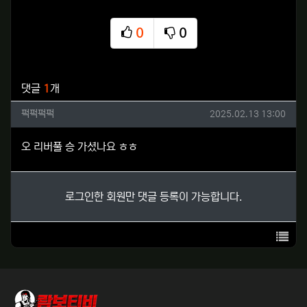
0
0
추천
비추천
관련자료
댓글
1
개
퍽퍽퍽퍽님의 댓글
작성일
퍽퍽퍽퍽
2025.02.13 13:00
오 리버풀 승 가셨나요 ㅎㅎ
로그인한 회원만 댓글 등록이 가능합니다.
목록