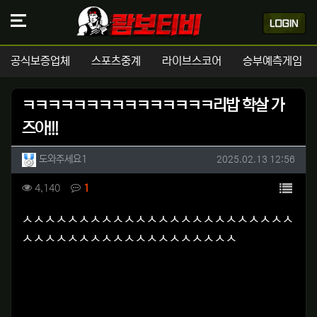
공식보증업체
스포츠중계
라이브스코어
승부예측게임
ㅋㅋㅋㅋㅋㅋㅋㅋㅋㅋㅋㅋㅋㅋㅋ리밥 학살 가
즈아!!!
작성자 정보
작성
작성일
도와주세요1
2025.02.13 12:56
컨텐츠 정보
목록
조회
댓글
4,140
1
본문
ㅅㅅㅅㅅㅅㅅㅅㅅㅅㅅㅅㅅㅅㅅㅅㅅㅅㅅㅅㅅㅅㅅㅅㅅ
ㅅㅅㅅㅅㅅㅅㅅㅅㅅㅅㅅㅅㅅㅅㅅㅅㅅㅅㅅ