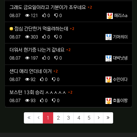
댓글
그래도 금요일이라고 기분이가 조우네요
2
등록일
조회
추천
비추천
등록자
08.07
121
0
0
해리스a
댓글
점심 간단한거 먹을려하는데
2
등록일
조회
추천
비추천
등록자
08.07
303
0
0
기머씌이
댓글
더워서 현기증 나는거 같네요
2
등록일
조회
추천
비추천
등록자
08.07
197
0
0
대박낫넹
댓글
샌디 애리 언더네 이거
2
등록일
조회
추천
비추천
등록자
08.07
92
0
0
수민이다
댓글
보스턴 13회 승리 ㅅㅅㅅㅅㅅ
2
등록일
조회
추천
비추천
등록자
08.07
93
0
0
호돌이짱
(current)
1
2
3
4
5