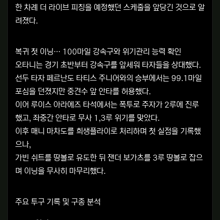
한 차례 더 라이브 피칭을 예정했던 스케줄을 앞당긴 것으로 알
려졌다.
복귀 첫 이닝… 100마일 강속구와 위기관리 능력 확인
오타니는 경기 초반부터 강속구를 앞세워 타자들을 상대했다.
선두 타자 페르난도 타티스 주니어와의 승부에서는 99.1마일
포심을 던졌지만 중견수 앞 안타를 허용했다.
이어 루이스 아라에즈 타석에서는 폭투로 주자가 2루에 진루
했고, 좌중간 안타로 무사 1,3루 위기를 맞았다.
이후 매니 마차도를 희생플라이로 처리하며 첫 실점을 기록했
으나,
가빈 쉬트를 땅볼로 유도한 뒤 잰더 보가츠를 3루 땅볼로 잡으
며 이닝을 무사히 마무리했다.
주요 투구 기록 및 구종 분석