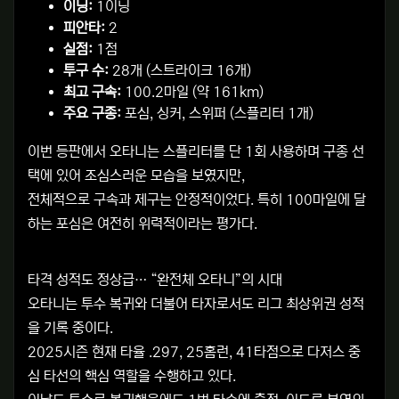
이닝:
1이닝
피안타:
2
실점:
1점
투구 수:
28개 (스트라이크 16개)
최고 구속:
100.2마일 (약 161km)
주요 구종:
포심, 싱커, 스위퍼 (스플리터 1개)
이번 등판에서 오타니는 스플리터를 단 1회 사용하며 구종 선
택에 있어 조심스러운 모습을 보였지만,
전체적으로 구속과 제구는 안정적이었다. 특히 100마일에 달
하는 포심은 여전히 위력적이라는 평가다.
타격 성적도 정상급… “완전체 오타니”의 시대
오타니는 투수 복귀와 더불어 타자로서도 리그 최상위권 성적
을 기록 중이다.
2025시즌 현재 타율 .297, 25홈런, 41타점으로 다저스 중
심 타선의 핵심 역할을 수행하고 있다.