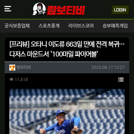
공식보증업체
스포츠중계
라이브스코어
승부예측게임
[프리뷰] 오타니 이도류 663일 만에 전격 복귀…
다저스 마운드서 ‘100마일 파이어볼’
작성자 정보
작성
작성일
람보티비
2025.06.17 12:27
컨텐츠 정보
목록
조회
11,618
본문