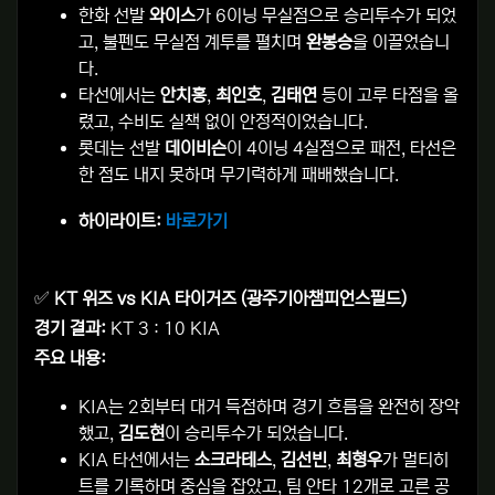
한화 선발
와이스
가 6이닝 무실점으로 승리투수가 되었
고, 불펜도 무실점 계투를 펼치며
완봉승
을 이끌었습니
다.
타선에서는
안치홍
,
최인호
,
김태연
등이 고루 타점을 올
렸고, 수비도 실책 없이 안정적이었습니다.
롯데는 선발
데이비슨
이 4이닝 4실점으로 패전, 타선은
한 점도 내지 못하며 무기력하게 패배했습니다.
하이라이트:
바로가기
✅
KT 위즈 vs KIA 타이거즈 (광주기아챔피언스필드)
경기 결과:
KT 3 : 10 KIA
주요 내용:
KIA는 2회부터 대거 득점하며 경기 흐름을 완전히 장악
했고,
김도현
이 승리투수가 되었습니다.
KIA 타선에서는
소크라테스
,
김선빈
,
최형우
가 멀티히
트를 기록하며 중심을 잡았고, 팀 안타 12개로 고른 공