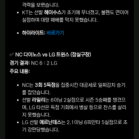
격력을 보였습니다.
KT는 선발
헤이수스
가 조기에 무너졌고, 불펜도 연이어
실점하며 대량 패배를 막지 못했습니다.
하이라이트:
바로가기
✅
NC 다이노스 vs LG 트윈스 (잠실구장)
경기 결과:
NC 6 : 2 LG
주요 내용:
NC는
3회 5득점
을 집중시킨 대공세로 일찌감치 승기
를 잡았습니다.
선발
라일리
는 6이닝 2실점으로 시즌 5승째를 챙겼으
며, LG 타선은 득점 기회에서 병살 등으로 찬스를 살리
지 못했습니다.
LG 선발
에르난데스
는 2.1이닝 6피안타 5실점으로 조
기 강판당했습니다.