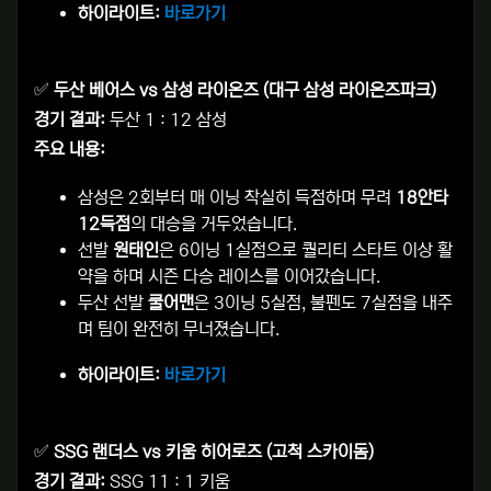
하이라이트:
바로가기
✅
두산 베어스 vs 삼성 라이온즈 (대구 삼성 라이온즈파크)
경기 결과:
두산 1 : 12 삼성
주요 내용:
삼성은 2회부터 매 이닝 착실히 득점하며 무려
18안타
12득점
의 대승을 거두었습니다.
선발
원태인
은 6이닝 1실점으로 퀄리티 스타트 이상 활
약을 하며 시즌 다승 레이스를 이어갔습니다.
두산 선발
쿨어맨
은 3이닝 5실점, 불펜도 7실점을 내주
며 팀이 완전히 무너졌습니다.
하이라이트:
바로가기
✅
SSG 랜더스 vs 키움 히어로즈 (고척 스카이돔)
경기 결과:
SSG 11 : 1 키움