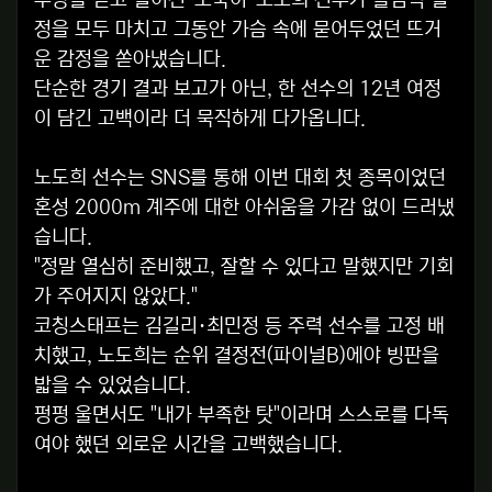
부상을 딛고 일어선 '오뚝이' 노도희 선수가 올림픽 일
정을 모두 마치고 그동안 가슴 속에 묻어두었던 뜨거
운 감정을 쏟아냈습니다.
단순한 경기 결과 보고가 아닌, 한 선수의 12년 여정
이 담긴 고백이라 더 묵직하게 다가옵니다.
노도희 선수는 SNS를 통해 이번 대회 첫 종목이었던
혼성 2000m 계주에 대한 아쉬움을 가감 없이 드러냈
습니다.
"정말 열심히 준비했고, 잘할 수 있다고 말했지만 기회
가 주어지지 않았다."
코칭스태프는 김길리·최민정 등 주력 선수를 고정 배
치했고, 노도희는 순위 결정전(파이널B)에야 빙판을
밟을 수 있었습니다.
펑펑 울면서도 "내가 부족한 탓"이라며 스스로를 다독
여야 했던 외로운 시간을 고백했습니다.