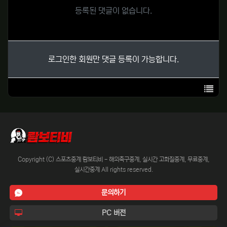
등록된 댓글이 없습니다.
로그인한 회원만 댓글 등록이 가능합니다.
목록
Copyright (C) 스포츠중계 람보티비 - 해외축구중계, 실시간 고화질중계, 무료중계,
실시간중계 All rights reserved.
문의하기
PC 버전