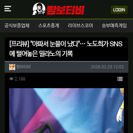
공식보증업체
스포츠중계
라이브스코어
승부예측게임
[프리뷰] "아파서 눈물이 났다"… 노도희가 SNS
에 털어놓은 밀라노의 기록
작성자 정보
작성
작성일
람보티비
2026.02.23 12:02
컨텐츠 정보
목록
조회
2,188
본문