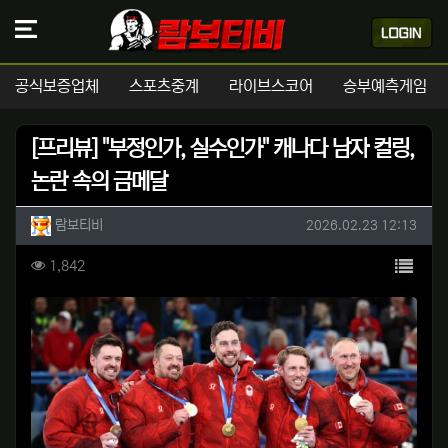
공식보증업체
스포츠중계
라이브스코어
승부예측게임
[프리뷰] "부정인가, 실수인가" 캐나다 남자 컬링,
논란 속의 금메달
작성자 정보
작성
작성일
람보티비
2026.02.23 12:13
컨텐츠 정보
목록
조회
1,842
본문