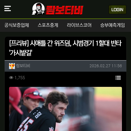
공식보증업체
스포츠중계
라이브스코어
승부예측게임
[프리뷰] 시애틀 간 위즈덤, 시범경기 1할대 빈타
'가시밭길'
작성자 정보
작성
작성일
람보티비
2026.02.27 11:56
컨텐츠 정보
목록
조회
1,755
본문