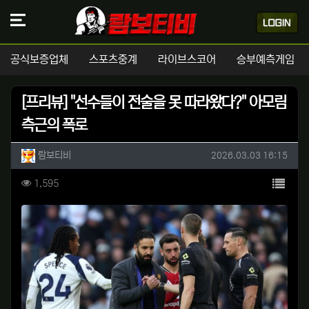
공식보증업체
스포츠중계
라이브스코어
승부예측게임
[프리뷰] "선수들이 전술을 못 따라왔다?" 아모림
측근의 폭로
작성자 정보
작성
작성일
람보티비
2026.03.03 16:15
컨텐츠 정보
목록
조회
1,595
본문