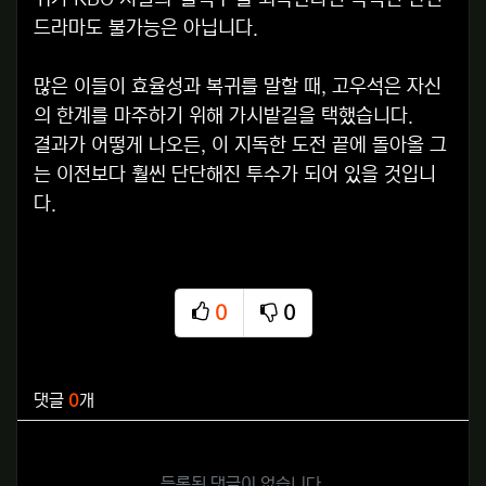
드라마도 불가능은 아닙니다.
많은 이들이 효율성과 복귀를 말할 때, 고우석은 자신
의 한계를 마주하기 위해 가시밭길을 택했습니다.
결과가 어떻게 나오든, 이 지독한 도전 끝에 돌아올 그
는 이전보다 훨씬 단단해진 투수가 되어 있을 것입니
다.
0
0
추천
비추천
관련자료
댓글
0
개
등록된 댓글이 없습니다.