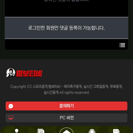
로그인한 회원만 댓글 등록이 가능합니다.
목록
Copyright (C) 스포츠중계 람보티비 - 해외축구중계, 실시간 고화질중계, 무료중계,
실시간중계 All rights reserved.
문의하기
PC 버전