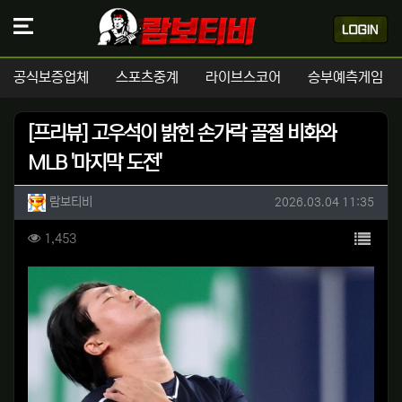
공식보증업체
스포츠중계
라이브스코어
승부예측게임
[프리뷰] 고우석이 밝힌 손가락 골절 비화와
MLB '마지막 도전'
작성자 정보
작성
작성일
람보티비
2026.03.04 11:35
컨텐츠 정보
목록
조회
1,453
본문