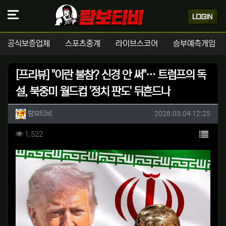
공식보증업체
스포츠중계
라이브스코어
승부예측게임
[프리뷰] "이란 불참? 신경 안 써"… 트럼프의 독
설, 북중미 월드컵 '정치 판도' 뒤흔드나
작성자 정보
작성
작성일
람보티비
2026.03.04 12:25
컨텐츠 정보
목록
조회
1,522
본문