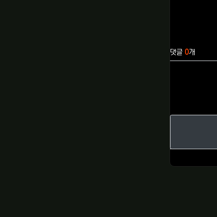
관련자료
댓글
0
개