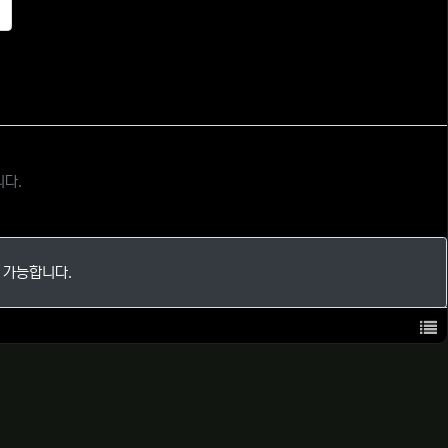
추천
니다.
 가능합니다.
목