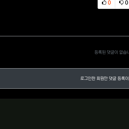
0
0
추천
비
등록된 댓글이 없습
로그인한 회원만 댓글 등록이