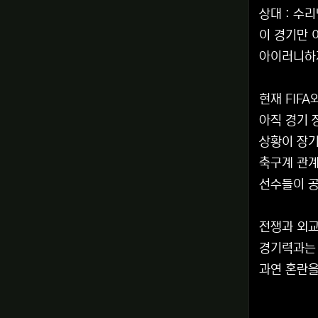
상대 : 수
이 경기만 
아이러니하게
현재 FIF
아직 경기 
상황이 장기
축구계 관계
선수들이 공
전쟁과 외교
경기력과는 
과연 혼란을