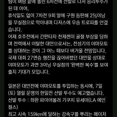
팀이 벼랑 끝에 몰린 6차전에 선발로 나서 승리투수가
된 데 이어,
휴식일도 없이 7차전 9회 말에 구원 등판해 2⅔이닝
을 무실점으로 막아내며 다저스에 우승 트로피를 안겼
습니다.
어제 호주전에서 간판타자 천제셴이 골절 부상을 당하
며 전력에서 이탈한 대만으로서는, 전성기의 야마모토
를 상대하는 것이 그 어느 때보다 버거울 전망입니다.
국제 대회 27연승 행진을 끊어버렸던 대만을 상대로
야마모토가 과연 3이닝 무실점의 '완벽한 복수'를 보여
줄지 기대가 모입니다.
일본은 대만전에 야마모토를 투입하는 동시에, 7일
(토) 열릴 운명의 한일전 선발 투수도 예고했습니다.
선발 투수 : 좌완 파이어볼러 기쿠치 유세이(LA 에인
절스)
최고 시속 159km에 달하는 강속구를 뿌리는 메이저