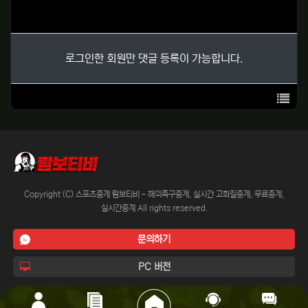
로그인한 회원만 댓글 등록이 가능합니다.
목록
Copyright (C) 스포츠중계 람보티비 - 해외축구중계, 실시간 고화질중계, 무료중계,
실시간중계 All rights reserved.
문의하기
PC 버전