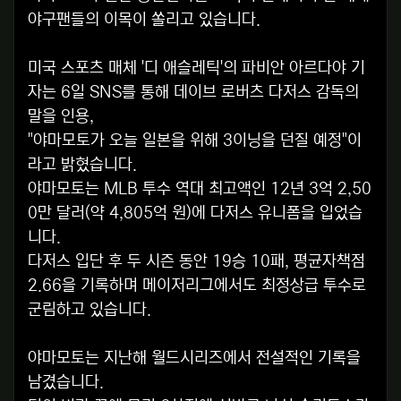
야구팬들의 이목이 쏠리고 있습니다.
미국 스포츠 매체 '디 애슬레틱'의 파비안 아르다야 기
자는 6일 SNS를 통해 데이브 로버츠 다저스 감독의
말을 인용,
"야마모토가 오늘 일본을 위해 3이닝을 던질 예정"이
라고 밝혔습니다.
야마모토는 MLB 투수 역대 최고액인 12년 3억 2,50
0만 달러(약 4,805억 원)에 다저스 유니폼을 입었습
니다.
다저스 입단 후 두 시즌 동안 19승 10패, 평균자책점
2.66을 기록하며 메이저리그에서도 최정상급 투수로
군림하고 있습니다.
야마모토는 지난해 월드시리즈에서 전설적인 기록을
남겼습니다.