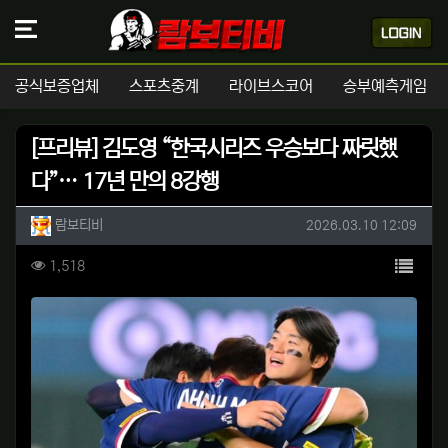
공식보증업체
스포츠중계
라이브스코어
승부예측게임
[프리뷰] 김도영 “한국시리즈 우승보다 짜릿했
다”… 17년 만의 8강행
작성자 정보
작성
작성일
람보티비
2026.03.10 12:09
컨텐츠 정보
목록
조회
1,518
본문