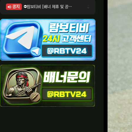
공지
⛔람보티비 [배너 제휴 및 공식 입점 문의 안내]
⛔람보티비 [포인트: 상품전환 및 제휴전환 안내]
⛔람보티비 [정회원 등급UP! 안내사항]
⛔람보티비 [채팅방 이용시 주의사항]
⛔람보티비 [공식보증업체 안내]