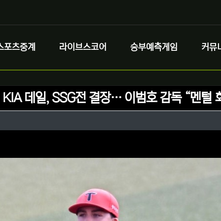
스포츠중계
라이브스코어
승부예측게임
커뮤
 KIA 데일, SSG전 결장… 이범호 감독 “멘털
정보
성
정보