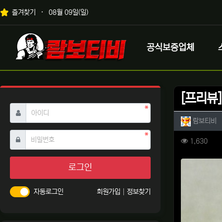
상단 네비
즐겨찾기
08월 09일(일)
메인 메뉴
로고
공식보증업체
[프리뷰]
필수
아이디
작성자 
작
람보티비
필수
비밀번호
컨텐츠 
조회
1,630
본문
로그인
자동로그인
회원가입
정보찾기