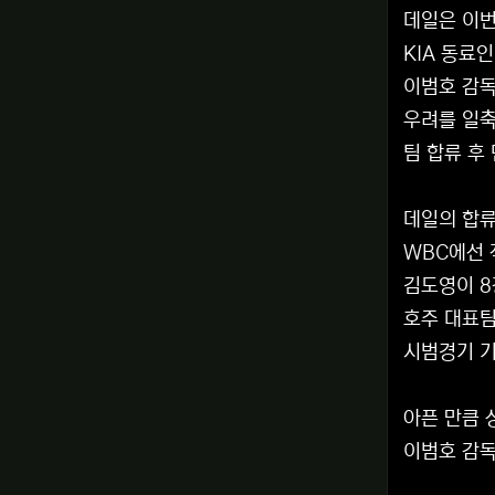
데일은 이번
KIA 동료
이범호 감독
우려를 일
팀 합류 후
데일의 합류
WBC에선 
김도영이 8
호주 대표팀
시범경기 기
아픈 만큼 
이범호 감독