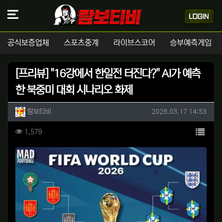
공식보증업체
스포츠중계
라이브스코어
승부예측게임
[프리뷰] "16강에서 한일전 터진다?" AI가 예측
한 북중미 대회 시나리오 화제
작성자 정보
작성
작성일
람보티비
2026.03.17 14:53
컨텐츠 정보
목록
조회
1,579
본문