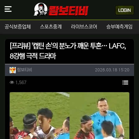
공식보증업체
스포츠중계
라이브스코어
승부예측게임
[프리뷰] '캡틴 손'의 분노가 깨운 투혼… LAFC,
8강행 극적 드라마
작성자 정보
작성
작성일
람보티비
2026.03.18 15:20
컨텐츠 정보
목록
조회
1,567
본문