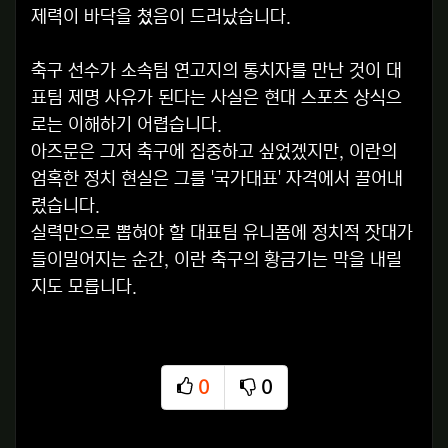
제력이 바닥을 쳤음이 드러났습니다.
축구 선수가 소속팀 연고지의 통치자를 만난 것이 대
표팀 제명 사유가 된다는 사실은 현대 스포츠 상식으
로는 이해하기 어렵습니다.
아즈문은 그저 축구에 집중하고 싶었겠지만, 이란의
엄혹한 정치 현실은 그를 '국가대표' 자격에서 끌어내
렸습니다.
실력만으로 뽑혀야 할 대표팀 유니폼에 정치적 잣대가
들이밀어지는 순간, 이란 축구의 황금기는 막을 내릴
지도 모릅니다.
0
0
추천
비추천
관련자료