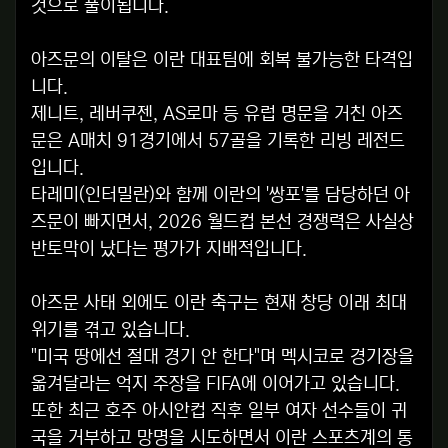
것으로 풀이됩니다.
아즈문의 이탈은 이란 대표팀에 회복 불가능한 타격입
니다.
제니트, 레버쿠젠, AS로마 등 유럽 명문을 거친 아즈
문은 A매치 91경기에서 57골을 기록한 리빙 레전드
입니다.
타레미(인터밀란)와 함께 이란의 '쌍포'를 담당하던 아
즈문이 빠지면서, 2026 월드컵 본선 경쟁력은 사실상
반토막이 났다는 평가가 지배적입니다.
아즈문 사태 외에도 이란 축구는 현재 창당 이래 최대
위기를 겪고 있습니다.
"미국 땅에선 절대 경기 안 한다"며 멕시코로 경기장을
옮겨달라는 억지 주장을 FIFA에 이어가고 있습니다.
또한 최근 호주 아시안컵 직후 일부 여자 선수들이 귀
국을 거부하고 망명을 시도하면서 이란 스포츠계의 통