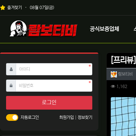
상단 네비
즐겨찾기
08월 07일(금)
메인 메뉴
로고
공식보증업체
[프리뷰]
필수
아이디
작성자 
작
람보티비
필수
비밀번호
컨텐츠 
조회
1,162
본문
로그인
자동로그인
회원가입
정보찾기