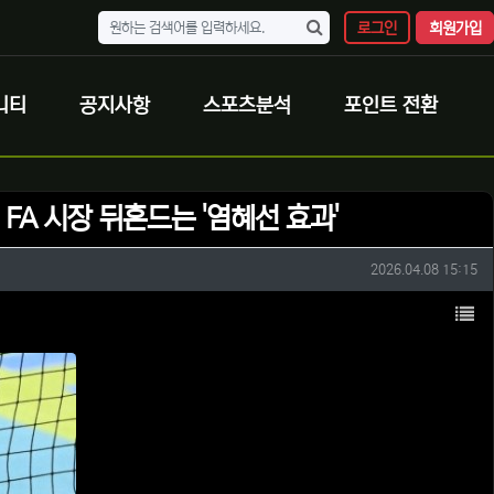
로그인
회원가입
니티
공지사항
스포츠분석
포인트 전환
FA 시장 뒤흔드는 '염혜선 효과'
작성일
2026.04.08 15:15
목