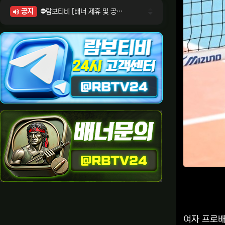
공지
⛔람보티비 [배너 제휴 및 공식 입점 문의 안내]
⛔람보티비 [포인트: 상품전환 및 제휴전환 안내]
⛔람보티비 [정회원 등급UP! 안내사항]
⛔람보티비 [채팅방 이용시 주의사항]
⛔람보티비 [공식보증업체 안내]
여자 프로배