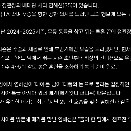
 정관장의 베테랑 세터 염혜선(35)이 있습니다.
막 FA"라며 우승을 향한 강한 의지를 드러낸 그의 행보에 모든
난 2024-2025시즌, 무릎 통증을 참고 뛰는 투혼 끝에 정
시즌은 수술과 재활로 인해 후반기에만 모습을 드러냈지만, 현재는
 각오 : "어느 팀에서 뛰든 시즌 초반부터 최상의 컨디션으로 우
 : 주 4~5회 강도 높은 훈련을 소화하며 복귀 준비 완료.
시장에서 염혜선이 '대어'를 넘어 '태풍의 눈'으로 불리는 결정적인
시아 특급 아시아 쿼터 메가(메가왓티 퍼티위) 때문입니다.
가 유력한 메가는 최근 "지난 2년간 호흡을 맞춘 염혜선과 같은
시아를 방문해 메가를 만난 염혜선은 "둘이 한 팀에서 챔프전