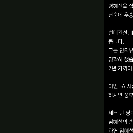
염혜선을 잡
단숨에 우승
현대건설, 
큽니다.
그는 인터뷰
명확히 했습
7년 가까이
이번 FA 
하지만 풍부
세터 한 명
염혜선의 손
과연 염혜선