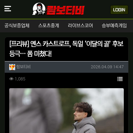
공식보증업체
스포츠중계
라이브스코어
승부예측게임
[프리뷰] 옌스 카스트로프, 독일 ‘이달의 골’ 후보
등극… 폼 미쳤다!
작성자 정보
작성
작성일
람보티비
2026.04.09 14:47
컨텐츠 정보
목록
조회
1,085
본문