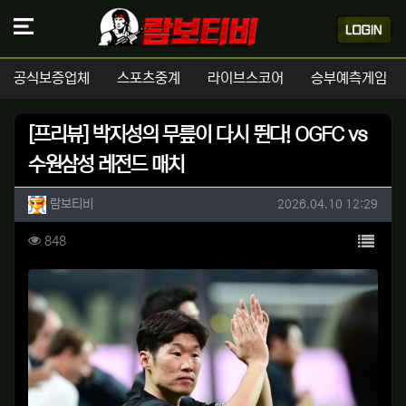
공식보증업체
스포츠중계
라이브스코어
승부예측게임
[프리뷰] 박지성의 무릎이 다시 뛴다! OGFC vs
수원삼성 레전드 매치
작성자 정보
작성
작성일
람보티비
2026.04.10 12:29
컨텐츠 정보
목록
조회
848
본문