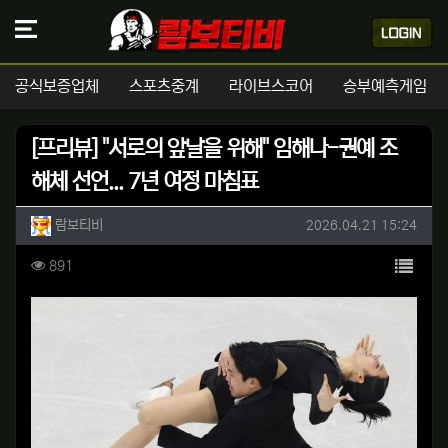
공식보증업체
스포츠중계
라이브스코어
승부예측게임
[프리뷰] "서로의 앞날을 위해" 임해나-권예 조
해체 선언... 7년 여정 마침표
작성자 정보
작성
작성일
람보티비
2026.04.21 15:24
컨텐츠 정보
목록
조회
891
본문