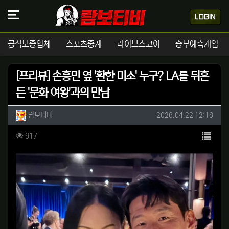
공식보증업체
스포츠중계
라이브스코어
승부예측게임
[프리뷰] 손흥민 옆 '환한 미소' 누구? LA를 뒤흔
든 '문화 여왕'과의 만남
작성자 정보
작성
작성일
람보티비
2026.04.22 12:16
컨텐츠 정보
목록
조회
917
본문