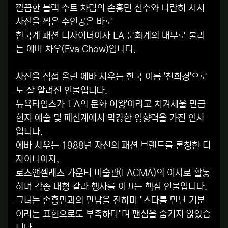
깔끔한 블랙 수트 차림의 손흥민 선수와 나란히 서서
사진을 찍은 주인공은 바로
한국계 패션 디자이너이자 LA 문화계의 대부로 불리
는 에바 차우(Eva Chow)입니다.
사진을 직접 올린 에바 차우는 한국 이름 '천희경'으로
도 잘 알려진 인물입니다.
뉴욕타임스가 'LA의 문화 여왕'이라고 치켜세울 만큼
현지 예술 및 패션계에서 막강한 영향력을 가진 인사
입니다.
에바 차우는 1988년 자신의 패션 브랜드를 론칭한 디
자이너이자,
로스앤젤레스 카운티 미술관(LACMA)의 이사로 활동
하며 각종 대형 갈라 행사를 이끄는 핵심 인물입니다.
그녀는 손흥민과의 만남을 전하며 "스타를 만난 기분
이라는 표현으로도 부족하다"며 팬심을 숨기지 않았습
니다.