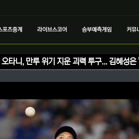
스포츠중계
라이브스코어
승부예측게임
커뮤
 오타니, 만루 위기 지운 괴력 투구... 김혜성은 
정보
성
정보