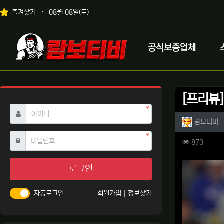
상단 네비
즐겨찾기
08월 08일(토)
메인 메뉴
로고
공식보증업체
[프리뷰]
필수
아이디
작성자 
작
람보티비
필수
비밀번호
컨텐츠 
조회
873
본문
로그인
자동로그인
회원가입
정보찾기