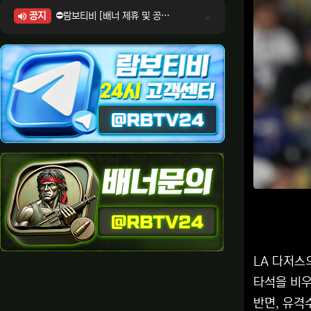
공지
⛔람보티비 [배너 제휴 및 공식 입점 문의 안내]
⛔람보티비 [포인트: 상품전환 및 제휴전환 안내]
⛔람보티비 [정회원 등급UP! 안내사항]
⛔람보티비 [채팅방 이용시 주의사항]
⛔람보티비 [공식보증업체 안내]
LA 다저스
타석을 비우
반면, 유격