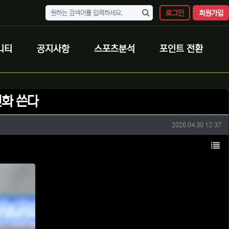
로그인
회원가입
니티
공지사항
스포츠분석
포인트 전환
신화 쓴다
작성일
2026.04.30 12:37
목