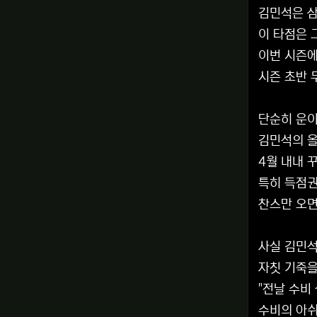
김민석은 삼
이 타점은 
이번 시즌에
시즌 초반 
단순히 운이
김민석의 올
4월 내내 
특히 득점권
찬스만 오면
사실 김민석
자칫 기죽을
"전날 수비
수비의 아쉬