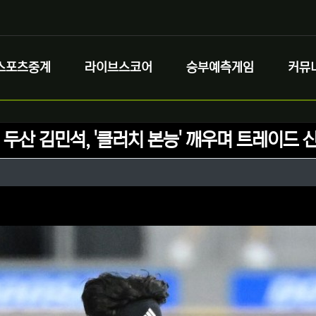
스포츠중계
라이브스코어
승부예측게임
커뮤
 두산 김민석, '클러치 본능' 깨우며 트레이드 
정보
성
정보