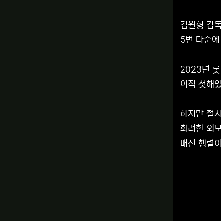
김원형 감독
5번 타순에
2023년 
이적 첫해였
하지만 절치
화려한 외모
매진 행렬이