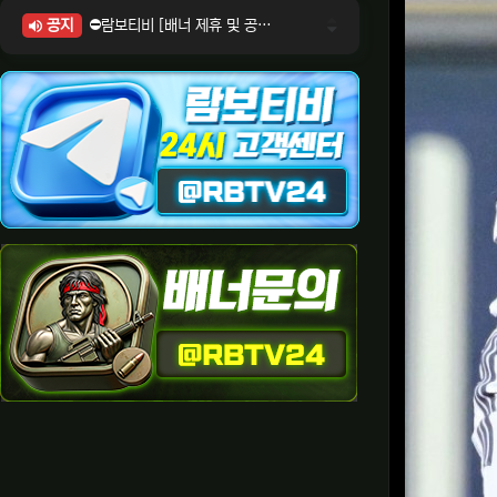
공지
⛔람보티비 [배너 제휴 및 공식 입점 문의 안내]
⛔람보티비 [포인트: 상품전환 및 제휴전환 안내]
⛔람보티비 [정회원 등급UP! 안내사항]
⛔람보티비 [채팅방 이용시 주의사항]
⛔람보티비 [공식보증업체 안내]