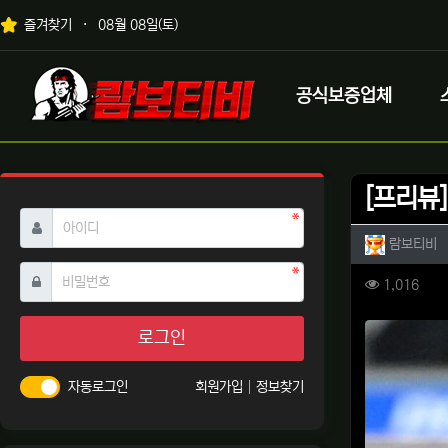
상단 네비
즐겨찾기
08월 08일(토)
메인 메뉴
로고
공식보증업체
[프리뷰]
필수
아이디
작성자 
작
람보티비
필수
비밀번호
컨텐츠 
조회
1,016
본문
로그인
자동로그인
회원가입
정보찾기