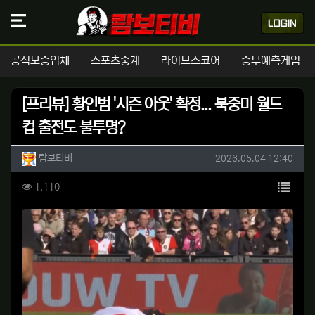
공식보증업체
스포츠중계
라이브스코어
승부예측게임
[프리뷰] 황인범 '시즌 아웃' 확정... 북중미 월드
컵 출전도 불투명?
작성자 정보
작성
작성일
람보티비
2026.05.04 12:40
컨텐츠 정보
목록
조회
1,110
본문